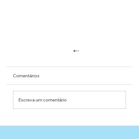
Comentários
Escreva um comentário
Projetos Sociais e Parcerias no
Esportivas: Uma História de Apoio e
Compromisso