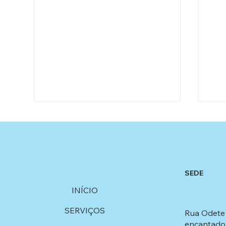
SEDE
INÍCIO
Serviços offshore com
Pro
SERVIÇOS
precisão, segurança e
no Esportivas: Uma História
Rua Odete 
eficiência em cada projeto
de 
encantado