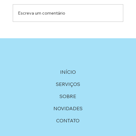
Escreva um comentário
Projetos Sociais e Parcerias no
Esportivas: Uma História de Apoio e
Compromisso
INÍCIO
SERVIÇOS
SOBRE
NOVIDADES
CONTATO