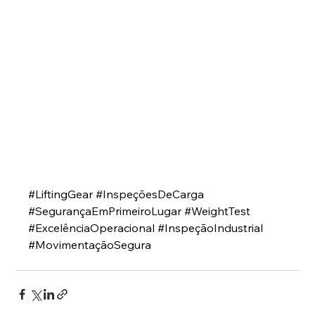
#LiftingGear
#InspeçõesDeCarga
#SegurançaEmPrimeiroLugar
#WeightTest
#ExcelênciaOperacional
#InspeçãoIndustrial
#MovimentaçãoSegura