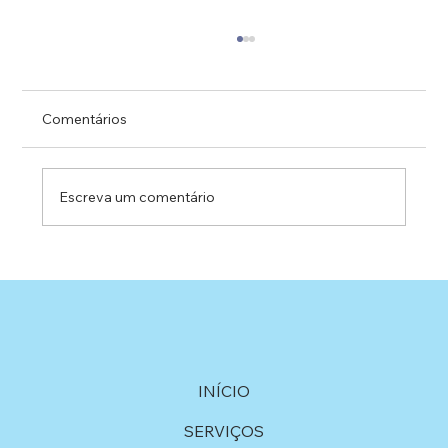
Comentários
Escreva um comentário
Projetos Sociais e Parcerias no
Esportivas: Uma História de Apoio e
Compromisso
INÍCIO
SERVIÇOS