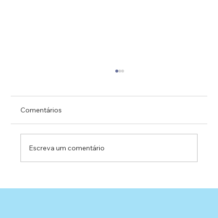
Comentários
Escreva um comentário
Locação de Equipamentos: Soluções
Personalizadas para o Seu Projeto