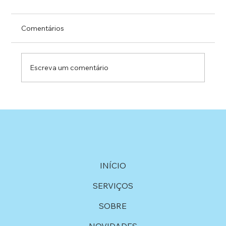
Comentários
Escreva um comentário
Projetos Sociais e Parcerias no
Esportivas: Uma História de Apoio e
Compromisso
INÍCIO
SERVIÇOS
SOBRE
NOVIDADES