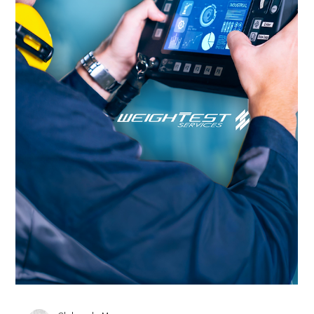
Cleber de Moraes
1 de abr. de 2025
1 min de leitura
Abril Verde: Saúde e Segurança no
Trabalho em Foco
Abril Verde é o mês de conscientização sobre segurança e
saúde no trabalho, e na Weight Test esse compromisso é
diário. Atuando em...