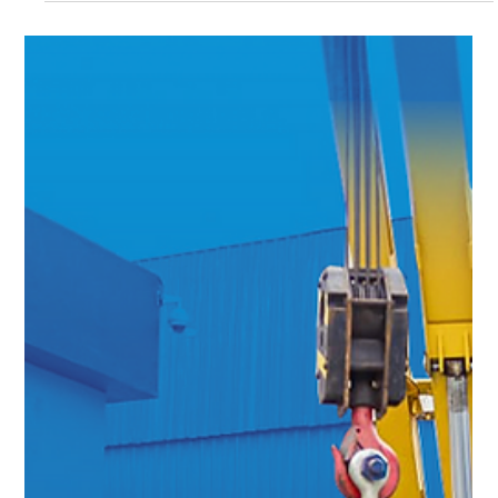
Cleber de Moraes
22 de ago. de 2025
1 min de leitura
Projetos Sociais e Parcerias no
Esportivas: Uma História de Apoio e
Compromisso
Na Weight Test, acreditamos que o impacto positivo vai além
do ambiente industrial. Ao longo dos anos, construímos
parcerias esportivas...