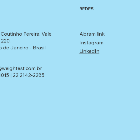
REDES
Coutinho Pereira, Vale
Abram.link
 220,
Instagram
 de Janeiro - Brasil​
LinkedIn
@weightest.com.br
1015
|
22 2142-2285